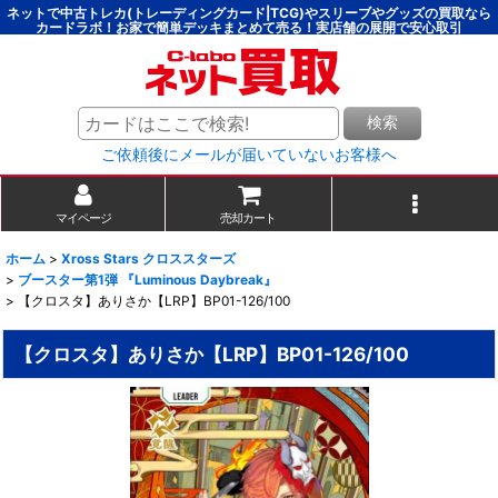
ネットで中古トレカ(トレーディングカード|TCG)やスリーブやグッズの買取なら
カードラボ！お家で簡単デッキまとめて売る！実店舗の展開で安心取引
検索
ご依頼後にメールが届いていないお客様へ
マイページ
売却カート
ホーム
>
Xross Stars クロススターズ
>
ブースター第1弾 『Luminous Daybreak』
>
【クロスタ】ありさか【LRP】BP01-126/100
【クロスタ】ありさか【LRP】BP01-126/100