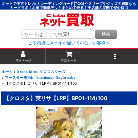
ネットで中古トレカ(トレーディングカード|TCG)やスリーブやグッズの買取なら
カードラボ！お家で簡単デッキまとめて売る！実店舗の展開で安心取引
検索
ご依頼後にメールが届いていないお客様へ
マイページ
売却カート
ホーム
>
Xross Stars クロススターズ
>
ブースター第1弾 『Luminous Daybreak』
>
【クロスタ】英リサ【LRP】BP01-114/100
【クロスタ】英リサ【LRP】BP01-114/100