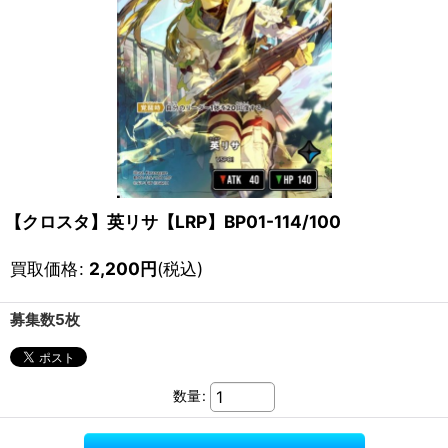
【クロスタ】英リサ【LRP】BP01-114/100
買取価格
:
2,200
円
(税込)
募集数5枚
数量
: