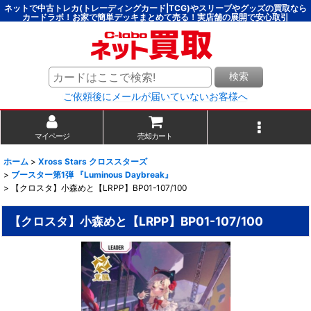
ネットで中古トレカ(トレーディングカード|TCG)やスリーブやグッズの買取なら
カードラボ！お家で簡単デッキまとめて売る！実店舗の展開で安心取引
検索
ご依頼後にメールが届いていないお客様へ
マイページ
売却カート
ホーム
>
Xross Stars クロススターズ
>
ブースター第1弾 『Luminous Daybreak』
>
【クロスタ】小森めと【LRPP】BP01-107/100
【クロスタ】小森めと【LRPP】BP01-107/100