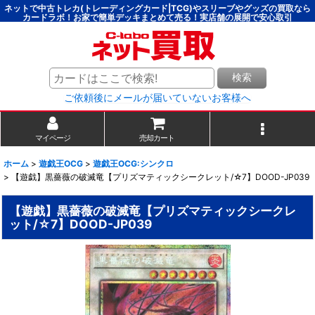
ネットで中古トレカ(トレーディングカード|TCG)やスリーブやグッズの買取なら
カードラボ！お家で簡単デッキまとめて売る！実店舗の展開で安心取引
検索
ご依頼後にメールが届いていないお客様へ
マイページ
売却カート
ホーム
>
遊戯王OCG
>
遊戯王OCG:シンクロ
>
【遊戯】黒薔薇の破滅竜【プリズマティックシークレット/☆7】DOOD-JP039
【遊戯】黒薔薇の破滅竜【プリズマティックシークレ
ット/☆7】DOOD-JP039