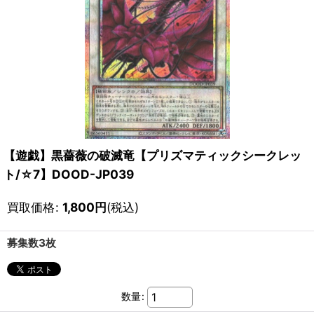
【遊戯】黒薔薇の破滅竜【プリズマティックシークレッ
ト/☆7】DOOD-JP039
買取価格
:
1,800
円
(税込)
募集数3枚
数量
: