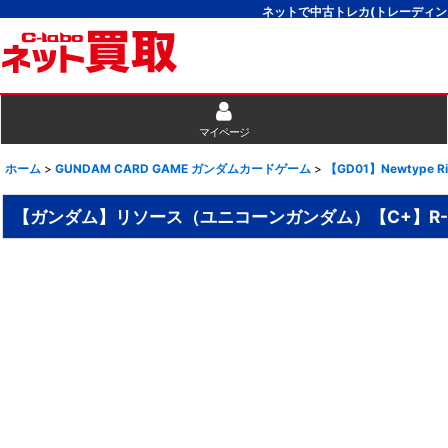
ネットで中古トレカ(トレーディン
マイページ
ホーム
>
GUNDAM CARD GAME ガンダムカードゲーム
>
【GD01】Newtype Ri
【ガンダム】リソース（ユニコーンガンダム）【C+】R-0