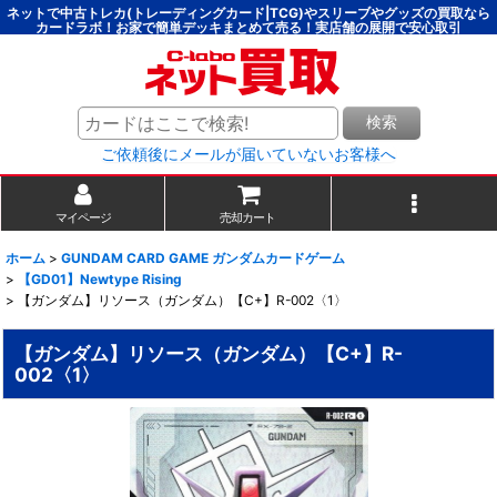
ネットで中古トレカ(トレーディングカード|TCG)やスリーブやグッズの買取なら
カードラボ！お家で簡単デッキまとめて売る！実店舗の展開で安心取引
検索
ご依頼後にメールが届いていないお客様へ
マイページ
売却カート
ホーム
>
GUNDAM CARD GAME ガンダムカードゲーム
>
【GD01】Newtype Rising
>
【ガンダム】リソース（ガンダム）【C+】R-002〈1〉
【ガンダム】リソース（ガンダム）【C+】R-
002〈1〉