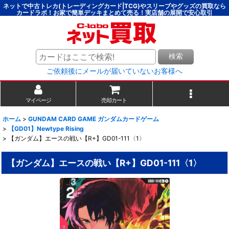
ネットで中古トレカ(トレーディングカード|TCG)やスリーブやグッズの買取なら
カードラボ！お家で簡単デッキまとめて売る！実店舗の展開で安心取引
検索
ご依頼後にメールが届いていないお客様へ
マイページ
売却カート
ホーム
>
GUNDAM CARD GAME ガンダムカードゲーム
>
【GD01】Newtype Rising
>
【ガンダム】エースの戦い【R+】GD01-111〈1〉
【ガンダム】エースの戦い【R+】GD01-111〈1〉