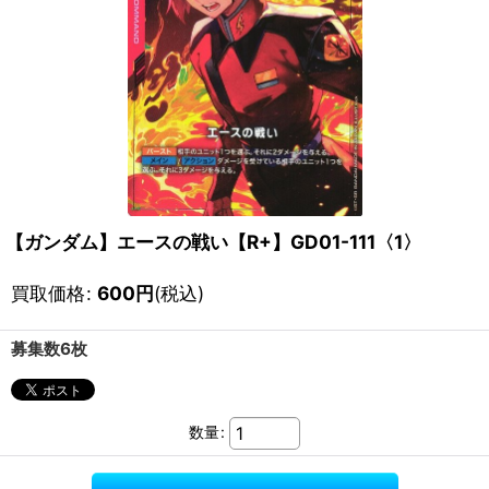
【ガンダム】エースの戦い【R+】GD01-111〈1〉
買取価格
:
600
円
(税込)
募集数6枚
数量
: