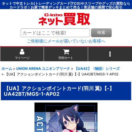
ネットで中古トレカ(トレーディングカード|TCG)やスリーブやグッズの買取なら
カードラボ！お家で簡単デッキまとめて売る！実店舗の展開で安心取引
検索
ご依頼後にメールが届いていないお客様へ
マイページ
売却カート
ホーム
>
UNION ARENA ユニオンアリーナ
>
【UA42】〈物語〉シリーズ
>
【UA】アクションポイントカード(羽川 翼)【-】UA42BT/MGS-1-AP02
【UA】アクションポイントカード(羽川 翼)【-】
UA42BT/MGS-1-AP02