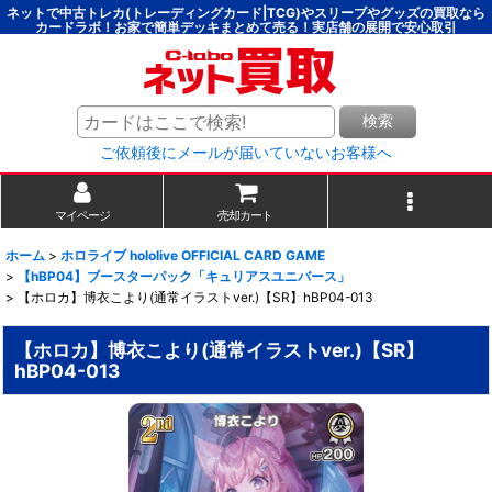
ネットで中古トレカ(トレーディングカード|TCG)やスリーブやグッズの買取なら
カードラボ！お家で簡単デッキまとめて売る！実店舗の展開で安心取引
検索
ご依頼後にメールが届いていないお客様へ
マイページ
売却カート
ホーム
>
ホロライブ hololive OFFICIAL CARD GAME
>
【hBP04】ブースターパック「キュリアスユニバース」
>
【ホロカ】博衣こより(通常イラストver.)【SR】hBP04-013
【ホロカ】博衣こより(通常イラストver.)【SR】
hBP04-013