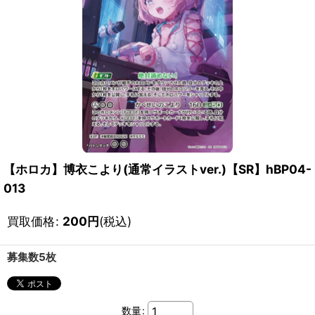
【ホロカ】博衣こより(通常イラストver.)【SR】hBP04-
013
買取価格
:
200
円
(税込)
募集数5枚
数量
: