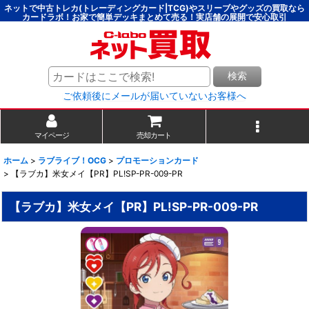
ネットで中古トレカ(トレーディングカード|TCG)やスリーブやグッズの買取なら
カードラボ！お家で簡単デッキまとめて売る！実店舗の展開で安心取引
検索
ご依頼後にメールが届いていないお客様へ
マイページ
売却カート
ホーム
>
ラブライブ！OCG
>
プロモーションカード
>
【ラブカ】米女メイ【PR】PL!SP-PR-009-PR
【ラブカ】米女メイ【PR】PL!SP-PR-009-PR