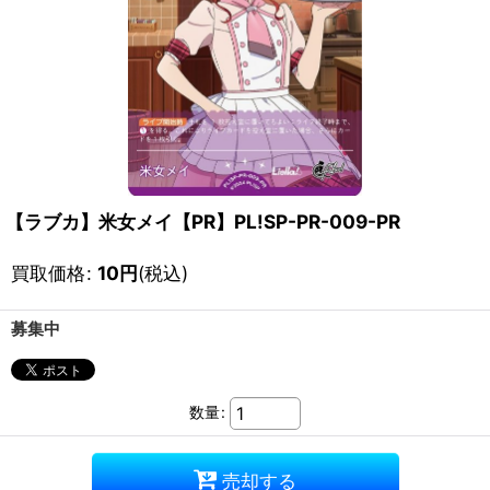
【ラブカ】米女メイ【PR】PL!SP-PR-009-PR
買取価格
:
10
円
(税込)
募集中
数量
:
売却する