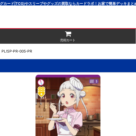
グカード|TCG)やスリーブやグッズの買取ならカードラボ！お家で簡単デッキま
売却カート
!SP-PR-005-PR