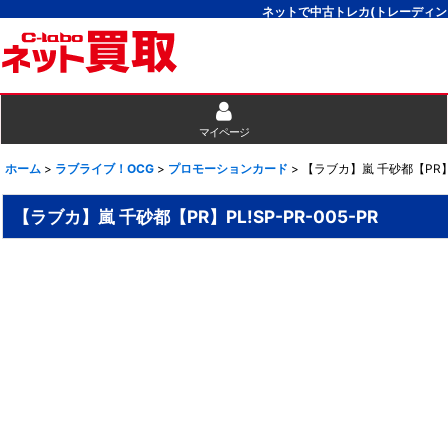
ネットで中古トレカ(トレーディン
マイページ
ホーム
>
ラブライブ！OCG
>
プロモーションカード
>
【ラブカ】嵐 千砂都【PR】PL
【ラブカ】嵐 千砂都【PR】PL!SP-PR-005-PR