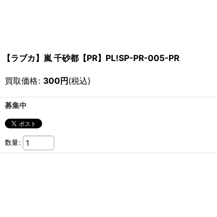
【ラブカ】嵐 千砂都【PR】PL!SP-PR-005-PR
買取価格
:
300
円
(税込)
募集中
数量
: