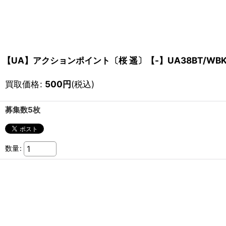
【UA】アクションポイント〔桜 遥〕【-】UA38BT/WBK-
買取価格
:
500
円
(税込)
募集数5枚
数量
: