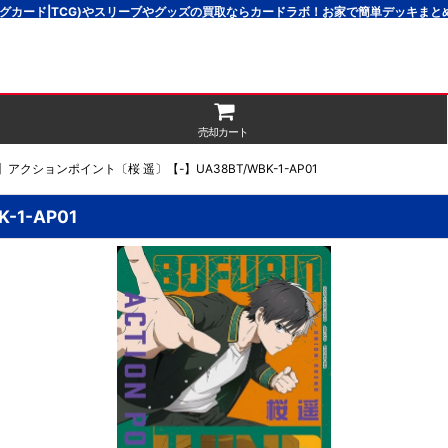
グカード|TCG)やスリーブやグッズの買取ならカードラボ！お家で簡単デッキま
売却カート
】アクションポイント〔桜 遥〕【-】UA38BT/WBK-1-AP01
1-AP01