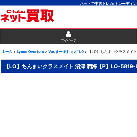
ネットで中古トレカ(トレーディン
マイページ
ホーム
>
Lycee Overture
>
Ver.まーまれぇど 1.0
>
【LO】ちんまいクラスメイト 沼
【LO】ちんまいクラスメイト 沼津 潤海【P】LO-5819-