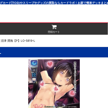
グカード|TCG)やスリーブやグッズの買取ならカードラボ！お家で簡単デッキま
売却カート
津 潤海【P】LO-5819-L
L