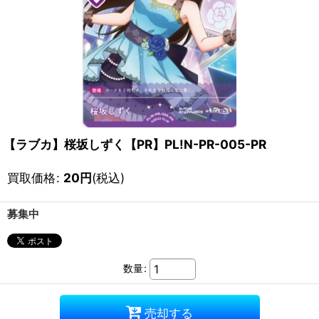
【ラブカ】桜坂しずく【PR】PL!N-PR-005-PR
買取価格
:
20
円
(税込)
募集中
数量
:
売却する