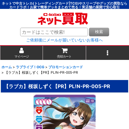
ネットで中古トレカ(トレーディングカード|TCG)やスリーブやグッズの買取なら
カードラボ！お家で簡単デッキまとめて売る！実店舗の展開で安心取引
検索
ご依頼後にメールが届いていないお客様へ
マイページ
売却カート
ホーム
>
ラブライブ！OCG
>
プロモーションカード
>
【ラブカ】桜坂しずく【PR】PL!N-PR-005-PR
【ラブカ】桜坂しずく【PR】PL!N-PR-005-PR