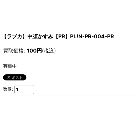
【ラブカ】中須かすみ【PR】PL!N-PR-004-PR
買取価格
:
100
円
(税込)
募集中
数量
: