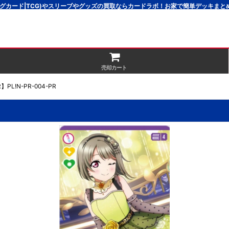
グカード|TCG)やスリーブやグッズの買取ならカードラボ！お家で簡単デッキま
売却カート
L!N-PR-004-PR