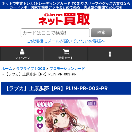
ネットで中古トレカ(トレーディングカード|TCG)やスリーブやグッズの買取なら
カードラボ！お家で簡単デッキまとめて売る！実店舗の展開で安心取引
検索
ご依頼後にメールが届いていないお客様へ
マイページ
売却カート
ホーム
>
ラブライブ！OCG
>
プロモーションカード
>
【ラブカ】上原歩夢【PR】PL!N-PR-003-PR
【ラブカ】上原歩夢【PR】PL!N-PR-003-PR