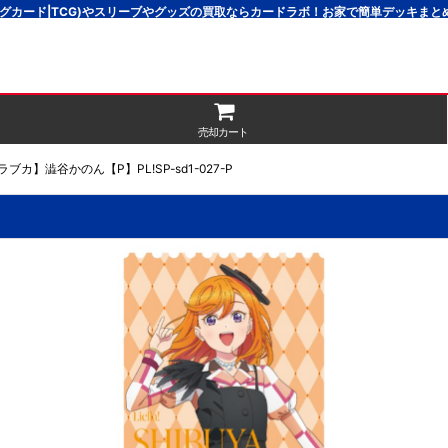
グカード|TCG)やスリーブやグッズの買取ならカードラボ！お家で簡単デッキま
売却カート
ラブカ】澁谷かのん【P】PL!SP-sd1-027-P