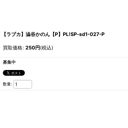
【ラブカ】澁谷かのん【P】PL!SP-sd1-027-P
買取価格
:
250
円
(税込)
募集中
数量
: