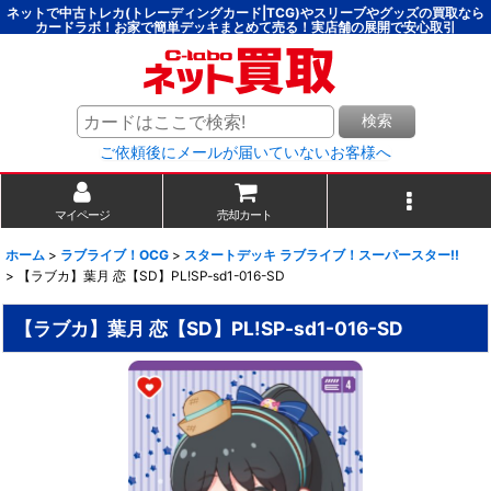
ネットで中古トレカ(トレーディングカード|TCG)やスリーブやグッズの買取なら
カードラボ！お家で簡単デッキまとめて売る！実店舗の展開で安心取引
検索
ご依頼後にメールが届いていないお客様へ
マイページ
売却カート
ホーム
>
ラブライブ！OCG
>
スタートデッキ ラブライブ！スーパースター!!
>
【ラブカ】葉月 恋【SD】PL!SP-sd1-016-SD
【ラブカ】葉月 恋【SD】PL!SP-sd1-016-SD