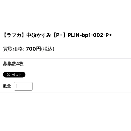
【ラブカ】中須かすみ【P+】PL!N-bp1-002-P+
買取価格
:
700
円
(税込)
募集数4枚
数量
: