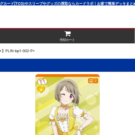
グカード|TCG)やスリーブやグッズの買取ならカードラボ！お家で簡単デッキま
売却カート
L!N-bp1-002-P+