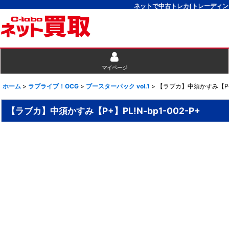
ネットで中古トレカ(トレーディン
マイページ
ホーム
>
ラブライブ！OCG
>
ブースターパック vol.1
>
【ラブカ】中須かすみ【P+】P
【ラブカ】中須かすみ【P+】PL!N-bp1-002-P+