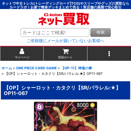
ネットで中古トレカ(トレーディングカード|TCG)やスリーブやグッズの買取なら
カードラボ！お家で簡単デッキまとめて売る！実店舗の展開で安心取引
検索
ご依頼後にメールが届いていないお客様へ
マイページ
売却カート
ホーム
>
ONE PIECE CARD GAME
>
【OP-11】神速の拳
>
【OP】シャーロット・カタクリ【SR/パラレル:★】OP11-067
【OP】シャーロット・カタクリ【SR/パラレル:★】
OP11-067