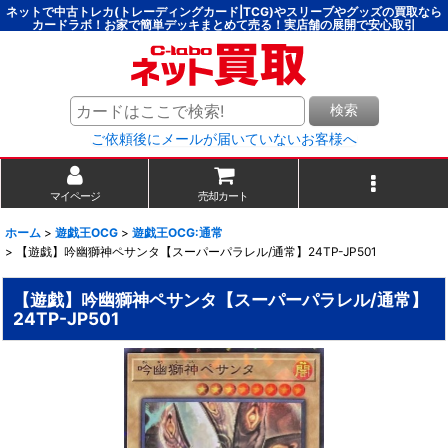
ネットで中古トレカ(トレーディングカード|TCG)やスリーブやグッズの買取なら
カードラボ！お家で簡単デッキまとめて売る！実店舗の展開で安心取引
検索
ご依頼後にメールが届いていないお客様へ
マイページ
売却カート
ホーム
>
遊戯王OCG
>
遊戯王OCG:通常
>
【遊戯】吟幽獅神ペサンタ【スーパーパラレル/通常】24TP-JP501
【遊戯】吟幽獅神ペサンタ【スーパーパラレル/通常】
24TP-JP501