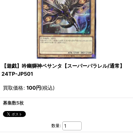
【遊戯】吟幽獅神ペサンタ【スーパーパラレル/通常】
24TP-JP501
買取価格
:
100
円
(税込)
募集数5枚
数量
: