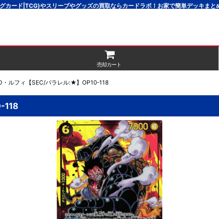
グカード|TCG)やスリーブやグッズの買取ならカードラボ！お家で簡単デッキま
売却カート
・ルフィ【SEC/パラレル:★】OP10-118
118