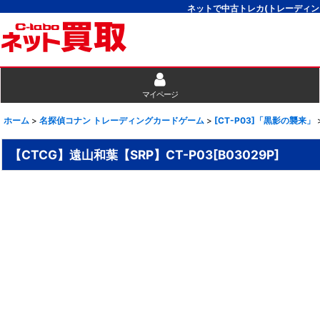
ネットで中古トレカ(トレーディン
マイページ
ホーム
>
名探偵コナン トレーディングカードゲーム
>
[CT-P03]「黒影の襲来」
【CTCG】遠山和葉【SRP】CT-P03[B03029P]