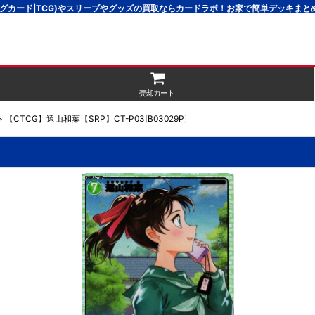
グカード|TCG)やスリーブやグッズの買取ならカードラボ！お家で簡単デッキま
売却カート
>
【CTCG】遠山和葉【SRP】CT-P03[B03029P]