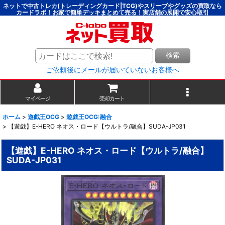
ネットで中古トレカ(トレーディングカード|TCG)やスリーブやグッズの買取なら
カードラボ！お家で簡単デッキまとめて売る！実店舗の展開で安心取引
検索
ご依頼後にメールが届いていないお客様へ
マイページ
売却カート
ホーム
>
遊戯王OCG
>
遊戯王OCG:融合
>
【遊戯】E-HERO ネオス・ロード【ウルトラ/融合】SUDA-JP031
【遊戯】E-HERO ネオス・ロード【ウルトラ/融合】
SUDA-JP031