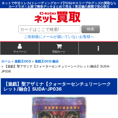
ネットで中古トレカ(トレーディングカード|TCG)やスリーブやグッズの買取なら
カードラボ！お家で簡単デッキまとめて売る！実店舗の展開で安心取引
検索
ご依頼後にメールが届いていないお客様へ
マイページ
売却カート
ホーム
>
遊戯王OCG
>
遊戯王OCG:融合
>
【遊戯】聖アザミナ【クォーターセンチュリーシークレット/融合】SUDA-
JP036
【遊戯】聖アザミナ【クォーターセンチュリーシーク
レット/融合】SUDA-JP036