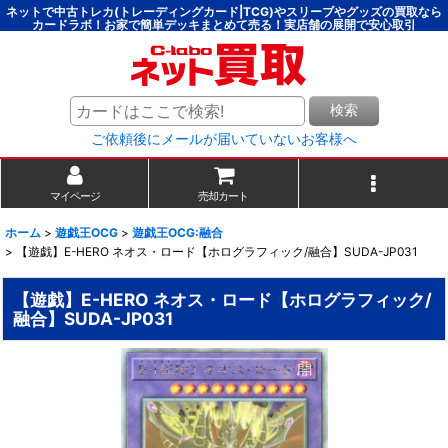
ネットで中古トレカ(トレーディングカード|TCG)やスリーブやグッズの買取なら
カードラボ！お家で簡単デッキまとめて売る！実店舗の展開で安心取引
検索
ご依頼後にメールが届いていないお客様へ
マイページ
売却カート
ホーム
>
遊戯王OCG
>
遊戯王OCG:融合
>
【遊戯】E-HERO ネオス・ロード【ホログラフィック/融合】SUDA-JP031
【遊戯】E-HERO ネオス・ロード【ホログラフィック/
融合】SUDA-JP031