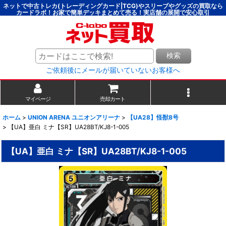
ネットで中古トレカ(トレーディングカード|TCG)やスリーブやグッズの買取なら
カードラボ！お家で簡単デッキまとめて売る！実店舗の展開で安心取引
検索
ご依頼後にメールが届いていないお客様へ
マイページ
売却カート
ホーム
>
UNION ARENA ユニオンアリーナ
>
【UA28】怪獣8号
>
【UA】亜白 ミナ【SR】UA28BT/KJ8-1-005
【UA】亜白 ミナ【SR】UA28BT/KJ8-1-005