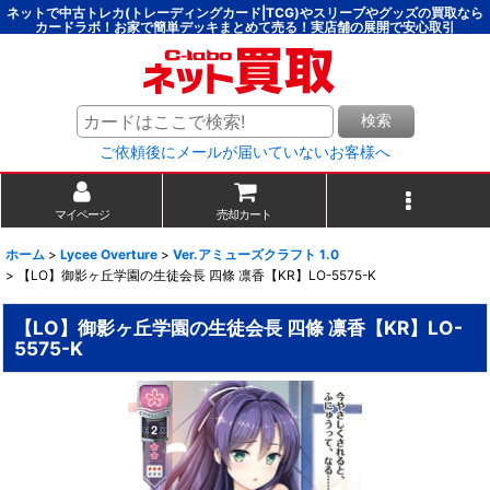
ネットで中古トレカ(トレーディングカード|TCG)やスリーブやグッズの買取なら
カードラボ！お家で簡単デッキまとめて売る！実店舗の展開で安心取引
検索
ご依頼後にメールが届いていないお客様へ
マイページ
売却カート
ホーム
>
Lycee Overture
>
Ver.アミューズクラフト 1.0
>
【LO】御影ヶ丘学園の生徒会長 四條 凛香【KR】LO-5575-K
【LO】御影ヶ丘学園の生徒会長 四條 凛香【KR】LO-
5575-K