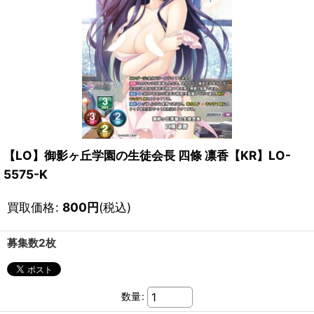
【LO】御影ヶ丘学園の生徒会長 四條 凛香【KR】LO-
5575-K
買取価格
:
800
円
(税込)
募集数2枚
数量
: