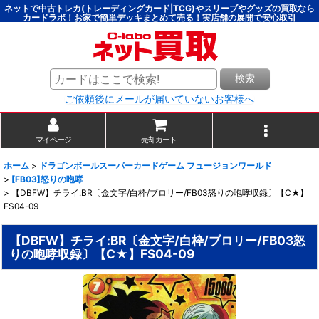
ネットで中古トレカ(トレーディングカード|TCG)やスリーブやグッズの買取なら
カードラボ！お家で簡単デッキまとめて売る！実店舗の展開で安心取引
検索
ご依頼後にメールが届いていないお客様へ
マイページ
売却カート
ホーム
>
ドラゴンボールスーパーカードゲーム フュージョンワールド
>
[FB03]怒りの咆哮
>
【DBFW】チライ:BR〔金文字/白枠/ブロリー/FB03怒りの咆哮収録〕【C★】
FS04-09
【DBFW】チライ:BR〔金文字/白枠/ブロリー/FB03怒
りの咆哮収録〕【C★】FS04-09