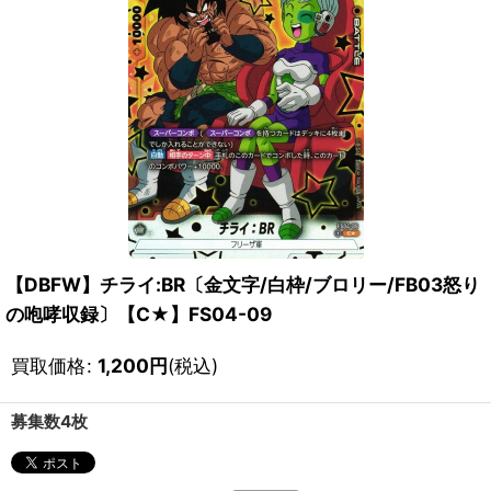
【DBFW】チライ:BR〔金文字/白枠/ブロリー/FB03怒り
の咆哮収録〕【C★】FS04-09
買取価格
:
1,200
円
(税込)
募集数4枚