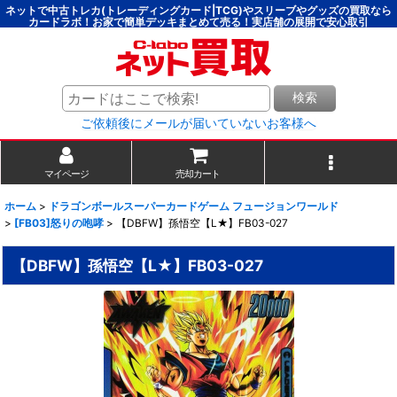
ネットで中古トレカ(トレーディングカード|TCG)やスリーブやグッズの買取なら
カードラボ！お家で簡単デッキまとめて売る！実店舗の展開で安心取引
検索
ご依頼後にメールが届いていないお客様へ
マイページ
売却カート
ホーム
>
ドラゴンボールスーパーカードゲーム フュージョンワールド
>
[FB03]怒りの咆哮
>
【DBFW】孫悟空【L★】FB03-027
【DBFW】孫悟空【L★】FB03-027