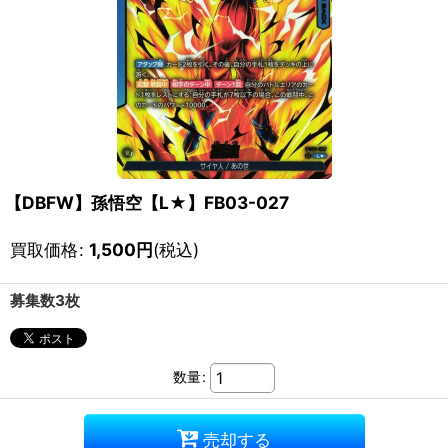
【DBFW】孫悟空【L★】FB03-027
買取価格
:
1,500
円
(税込)
募集数3枚
数量
:
売却する