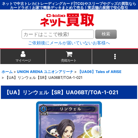
ネットで中古トレカ(トレーディングカード|TCG)やスリーブやグッズの買取なら
カードラボ！お家で簡単デッキまとめて売る！実店舗の展開で安心取引
検索
ご依頼後にメールが届いていないお客様へ
マイページ
売却カート
ホーム
>
UNION ARENA ユニオンアリーナ
>
【UA06】Tales of ARISE
>
【UA】リンウェル【SR】UA06BT/TOA-1-021
【UA】リンウェル【SR】UA06BT/TOA-1-021