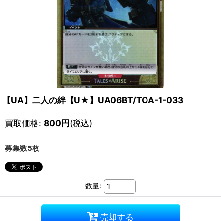
【UA】二人の絆【U★】UA06BT/TOA-1-033
買取価格
:
800
円
(税込)
募集数5枚
数量
:
売却する