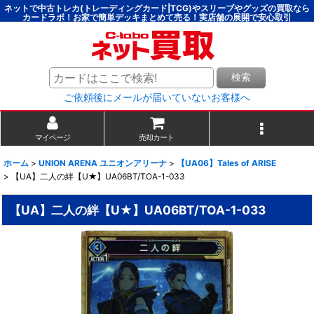
ネットで中古トレカ(トレーディングカード|TCG)やスリーブやグッズの買取なら
カードラボ！お家で簡単デッキまとめて売る！実店舗の展開で安心取引
検索
ご依頼後にメールが届いていないお客様へ
マイページ
売却カート
ホーム
>
UNION ARENA ユニオンアリーナ
>
【UA06】Tales of ARISE
>
【UA】二人の絆【U★】UA06BT/TOA-1-033
【UA】二人の絆【U★】UA06BT/TOA-1-033