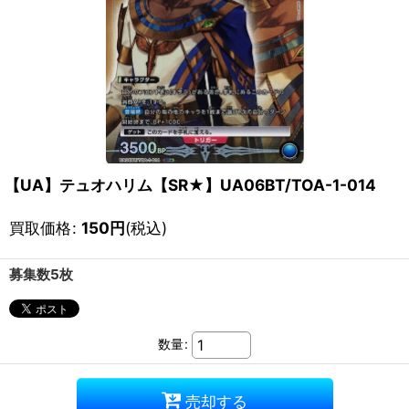
【UA】テュオハリム【SR★】UA06BT/TOA-1-014
買取価格
:
150
円
(税込)
募集数5枚
数量
:
売却する