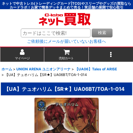
ネットで中古トレカ(トレーディングカード|TCG)やスリーブやグッズの買取なら
カードラボ！お家で簡単デッキまとめて売る！実店舗の展開で安心取引
検索
ご依頼後にメールが届いていないお客様へ
マイページ
売却カート
ホーム
>
UNION ARENA ユニオンアリーナ
>
【UA06】Tales of ARISE
>
【UA】テュオハリム【SR★】UA06BT/TOA-1-014
【UA】テュオハリム【SR★】UA06BT/TOA-1-014