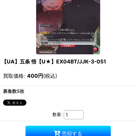
【UA】五条 悟【U★】EX04BT/JJK-3-051
買取価格
:
400
円
(税込)
募集数5枚
数量
:
売却する