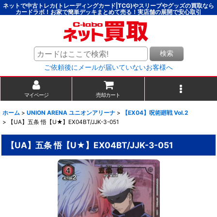
ネットで中古トレカ(トレーディングカード|TCG)やスリーブやグッズの買取なら
カードラボ！お家で簡単デッキまとめて売る！実店舗の展開で安心取引
検索
ご依頼後にメールが届いていないお客様へ
マイページ
売却カート
ホーム
>
UNION ARENA ユニオンアリーナ
>
【EX04】呪術廻戦 Vol.2
>
【UA】五条 悟【U★】EX04BT/JJK-3-051
【UA】五条 悟【U★】EX04BT/JJK-3-051