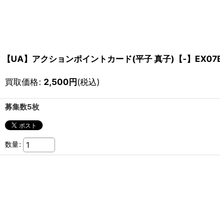
【UA】アクションポイントカード(平子 真子)【-】EX07BT/
買取価格
:
2,500
円
(税込)
募集数5枚
数量
: