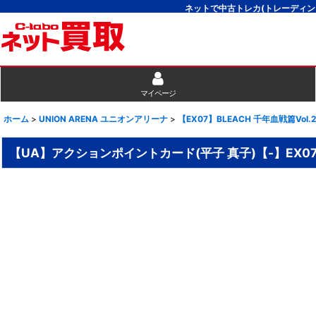
ネットで中古トレカ(トレーディン
マイページ
ホーム
>
UNION ARENA ユニオンアリーナ
>
【EX07】BLEACH 千年血戦篇Vol.
【UA】アクションポイントカード(平子 真子)【-】EX07BT