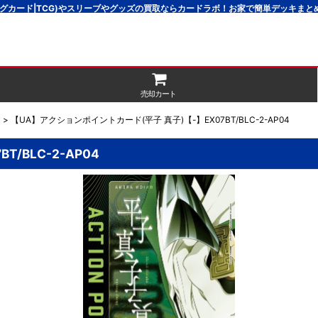
グカード|TCG)やスリーブやグッズの買取ならカードラボ！お家で簡単デッキま
売却カート
2
>
【UA】アクションポイントカード(平子 真子)【-】EX07BT/BLC-2-AP04
/BLC-2-AP04