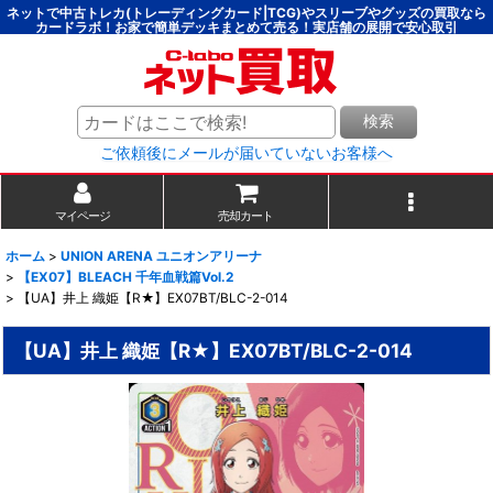
ネットで中古トレカ(トレーディングカード|TCG)やスリーブやグッズの買取なら
カードラボ！お家で簡単デッキまとめて売る！実店舗の展開で安心取引
検索
ご依頼後にメールが届いていないお客様へ
マイページ
売却カート
ホーム
>
UNION ARENA ユニオンアリーナ
>
【EX07】BLEACH 千年血戦篇Vol.2
>
【UA】井上 織姫【R★】EX07BT/BLC-2-014
【UA】井上 織姫【R★】EX07BT/BLC-2-014