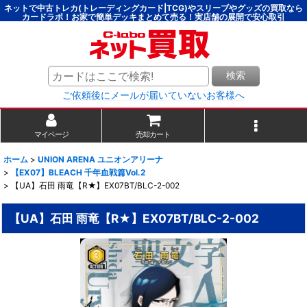
ネットで中古トレカ(トレーディングカード|TCG)やスリーブやグッズの買取なら
カードラボ！お家で簡単デッキまとめて売る！実店舗の展開で安心取引
検索
ご依頼後にメールが届いていないお客様へ
マイページ
売却カート
ホーム
>
UNION ARENA ユニオンアリーナ
>
【EX07】BLEACH 千年血戦篇Vol.2
>
【UA】石田 雨竜【R★】EX07BT/BLC-2-002
【UA】石田 雨竜【R★】EX07BT/BLC-2-002