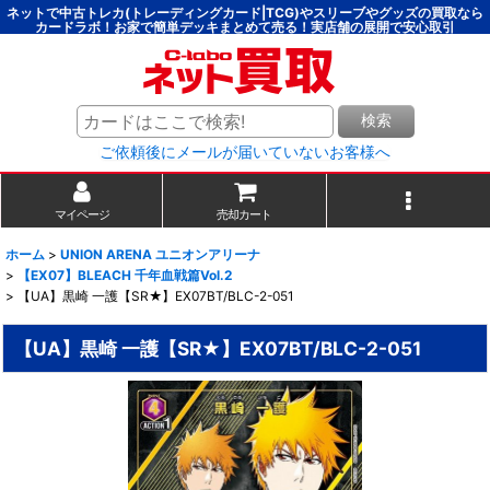
ネットで中古トレカ(トレーディングカード|TCG)やスリーブやグッズの買取なら
カードラボ！お家で簡単デッキまとめて売る！実店舗の展開で安心取引
検索
ご依頼後にメールが届いていないお客様へ
マイページ
売却カート
ホーム
>
UNION ARENA ユニオンアリーナ
>
【EX07】BLEACH 千年血戦篇Vol.2
>
【UA】黒崎 一護【SR★】EX07BT/BLC-2-051
【UA】黒崎 一護【SR★】EX07BT/BLC-2-051