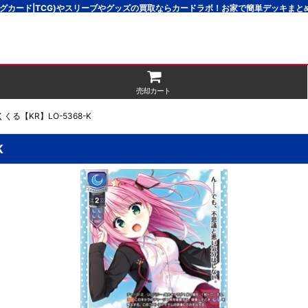
グカード|TCG)やスリーブやグッズの買取ならカードラボ！お家で簡単デッキま
売却カート
る【KR】LO-5368-K
K