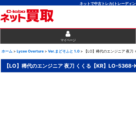
ネットで中古トレカ(トレーディン
マイページ
ホーム
>
Lycee Overture
>
Ver.まどそふと 1.0
>
【LO】稀代のエンジニア 夜刀 くく
【LO】稀代のエンジニア 夜刀 くくる【KR】LO-5368-