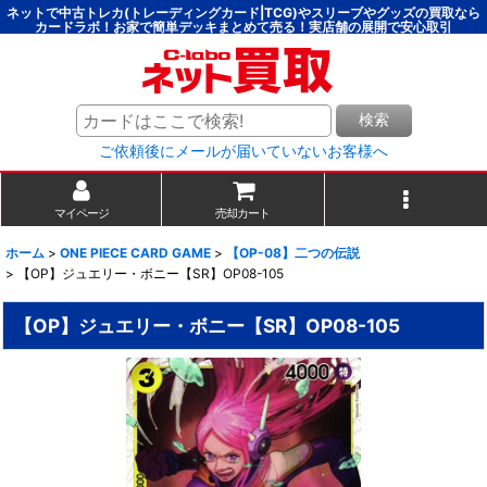
ネットで中古トレカ(トレーディングカード|TCG)やスリーブやグッズの買取なら
カードラボ！お家で簡単デッキまとめて売る！実店舗の展開で安心取引
検索
ご依頼後にメールが届いていないお客様へ
マイページ
売却カート
ホーム
>
ONE PIECE CARD GAME
>
【OP-08】二つの伝説
>
【OP】ジュエリー・ボニー【SR】OP08-105
【OP】ジュエリー・ボニー【SR】OP08-105