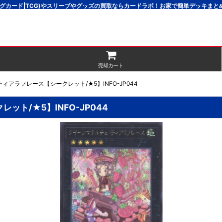
グカード|TCG)やスリーブやグッズの買取ならカードラボ！お家で簡単デッキま
売却カート
アラフレース【シークレット/★5】INFO-JP044
ト/★5】INFO-JP044