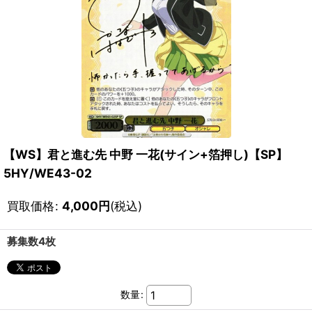
【WS】君と進む先 中野 一花(サイン+箔押し)【SP】
5HY/WE43-02
買取価格
:
4,000
円
(税込)
募集数4枚
数量
: