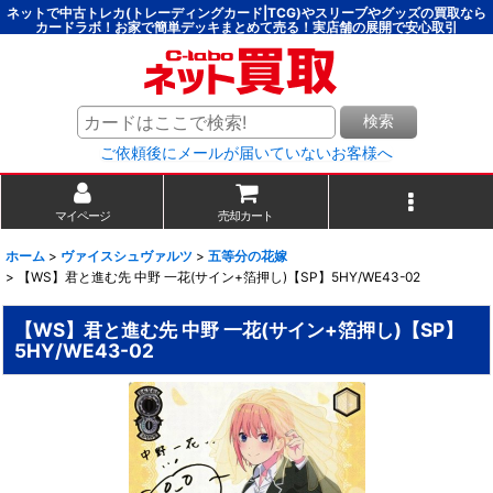
ネットで中古トレカ(トレーディングカード|TCG)やスリーブやグッズの買取なら
カードラボ！お家で簡単デッキまとめて売る！実店舗の展開で安心取引
検索
ご依頼後にメールが届いていないお客様へ
マイページ
売却カート
ホーム
>
ヴァイスシュヴァルツ
>
五等分の花嫁
>
【WS】君と進む先 中野 一花(サイン+箔押し)【SP】5HY/WE43-02
【WS】君と進む先 中野 一花(サイン+箔押し)【SP】
5HY/WE43-02