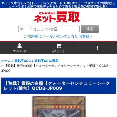
ネットで中古トレカ(トレーディングカード|TCG)やスリーブやグッズの買取なら
カードラボ！お家で簡単デッキまとめて売る！実店舗の展開で安心取引
検索
ご依頼後にメールが届いていないお客様へ
マイページ
売却カート
ホーム
>
遊戯王OCG
>
遊戯王OCG:通常
>
【遊戯】青眼の白龍【クォーターセンチュリーシークレット/通常】QCDB-
JP009
【遊戯】青眼の白龍【クォーターセンチュリーシーク
レット/通常】QCDB-JP009