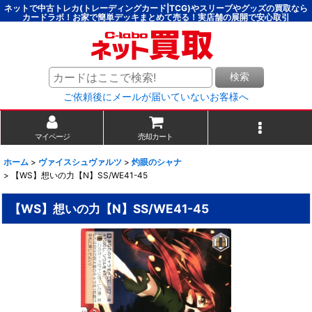
ネットで中古トレカ(トレーディングカード|TCG)やスリーブやグッズの買取なら
カードラボ！お家で簡単デッキまとめて売る！実店舗の展開で安心取引
検索
ご依頼後にメールが届いていないお客様へ
マイページ
売却カート
ホーム
>
ヴァイスシュヴァルツ
>
灼眼のシャナ
>
【WS】想いの力【N】SS/WE41-45
【WS】想いの力【N】SS/WE41-45