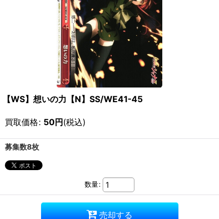
【WS】想いの力【N】SS/WE41-45
買取価格
:
50
円
(税込)
募集数8枚
数量
:
売却する