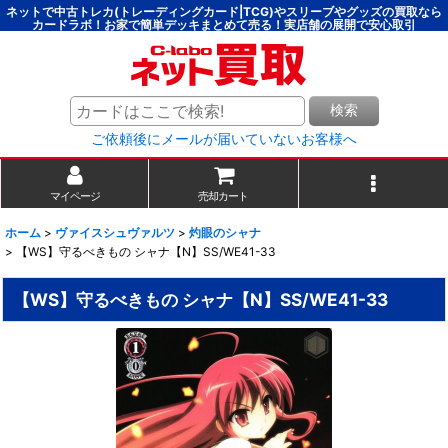
ネットで中古トレカ(トレーディングカード|TCG)やスリーブやグッズの買取なら
カードラボ！お家で簡単デッキまとめて売る！実店舗の展開で安心取引
検索
ご依頼後にメールが届いていないお客様へ
マイページ
売却カート
ホーム
>
ヴァイスシュヴァルツ
>
灼眼のシャナ
>
【WS】守るべきもの シャナ【N】SS/WE41-33
【WS】守るべきもの シャナ【N】SS/WE41-33