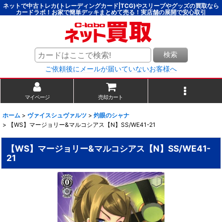
ネットで中古トレカ(トレーディングカード|TCG)やスリーブやグッズの買取なら
カードラボ！お家で簡単デッキまとめて売る！実店舗の展開で安心取引
検索
ご依頼後にメールが届いていないお客様へ
マイページ
売却カート
ホーム
>
ヴァイスシュヴァルツ
>
灼眼のシャナ
>
【WS】マージョリー&マルコシアス【N】SS/WE41-21
【WS】マージョリー&マルコシアス【N】SS/WE41-
21