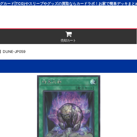
グカード|TCG)やスリーブやグッズの買取ならカードラボ！お家で簡単デッキま
売却カート
UNE-JP059