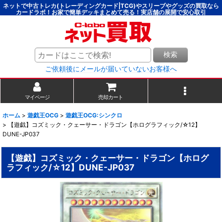
ネットで中古トレカ(トレーディングカード|TCG)やスリーブやグッズの買取なら
カードラボ！お家で簡単デッキまとめて売る！実店舗の展開で安心取引
検索
ご依頼後にメールが届いていないお客様へ
マイページ
売却カート
ホーム
>
遊戯王OCG
>
遊戯王OCG:シンクロ
>
【遊戯】コズミック・クェーサー・ドラゴン【ホログラフィック/☆12】
DUNE-JP037
【遊戯】コズミック・クェーサー・ドラゴン【ホログ
ラフィック/☆12】DUNE-JP037