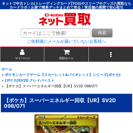
ネットで中古トレカ(トレーディングカード|TCG)やスリーブやグッズの買取なら
カードラボ！お家で簡単デッキまとめて売る！実店舗の展開で安心取引
検索
ご依頼後にメールが届いていないお客様へ
マイページ
売却カート
ホーム
>
ポケモンカードゲーム【スカーレット&バイオレット】シリーズ[ポケカ]
>
[ポケカ]SV2D クレイバースト
>
【ポケカ】スーパーエネルギー回収【UR】SV2D 098/071
【ポケカ】スーパーエネルギー回収【UR】SV2D
098/071