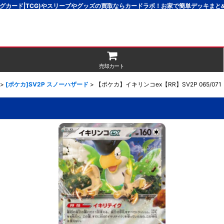
グカード|TCG)やスリーブやグッズの買取ならカードラボ！お家で簡単デッキま
売却カート
>
[ポケカ]SV2P スノーハザード
>
【ポケカ】イキリンコex【RR】SV2P 065/071